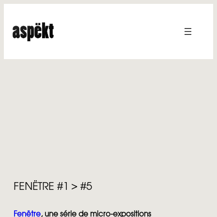
Aller
au
contenu
FENËTRE #1 > #5
Fenëtre
, une série de micro-expositions