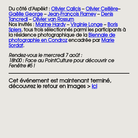
Du côté d’Aspëkt :
Olivier Calicis
–
Olivier Cellière
–
Gaëlle George
–
Jean-François Flamey
–
Denis
Tancredi
–
Olivier van Rossum
Nos invités :
Marine Hardy
–
Virginie Longe
–
Boris
Spiers
, tous trois sélectionnés parmi les participants à
la résidence photographique de la
Biennale de
photographie en Condroz
encadrée par
Marie
Sordat
.
Rendez-vous le mercredi 7 août :
18h00
:
Face au PointCulture pour découvrir ce
Fenëtre #5
!
Cet événement est maintenant terminé,
découvrez le retour en images >
ici