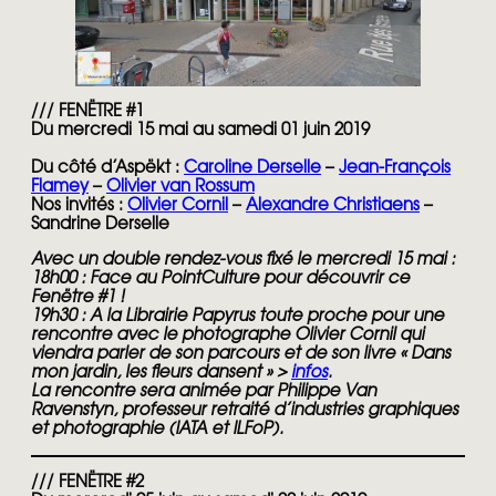
/// FENËTRE #1
Du mercredi 15 mai au samedi 01 juin 2019
Du côté d’Aspëkt :
Caroline Derselle
–
Jean-François
Flamey
–
Olivier van Rossum
Nos invités :
Olivier Cornil
–
Alexandre Christiaens
–
Sandrine Derselle
Avec un double rendez-vous fixé le mercredi 15 mai :
18h00
:
Face au PointCulture pour découvrir ce
Fenëtre #1 !
19h30
:
A la Librairie Papyrus toute proche pour une
rencontre avec le photographe Olivier Cornil qui
viendra parler de son parcours et de son livre « Dans
mon jardin, les fleurs dansent » >
infos
.
La rencontre sera animée par Philippe Van
Ravenstyn, professeur retraité d’industries graphiques
et photographie (IATA et ILFoP).
/// FENËTRE #2