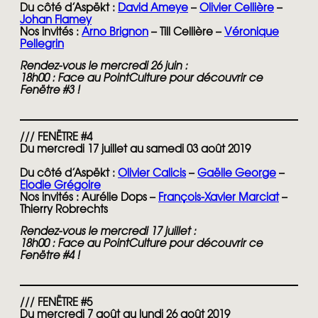
Du côté d’Aspëkt :
David Ameye
–
Olivier Cellière
–
Johan Flamey
Nos invités :
Arno Brignon
– Till Cellière –
Véronique
Pellegrin
Rendez-vous le mercredi 26 juin :
18h00
:
Face au PointCulture pour découvrir ce
Fenëtre #3
!
/// FENËTRE #4
Du mercredi 17 juillet au samedi 03 août 2019
Du côté d’Aspëkt :
Olivier Calicis
–
Gaëlle George
–
Elodie Grégoire
Nos invités : Aurélie Dops –
François-Xavier Marciat
–
Thierry Robrechts
Rendez-vous le mercredi 17 juillet :
18h00
:
Face au PointCulture pour découvrir ce
Fenëtre #4
!
/// FENËTRE #5
Du mercredi 7 août au lundi 26 août 2019