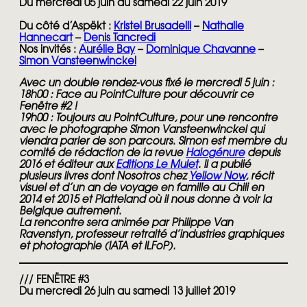
Du mercredi 05 juin au samedi 22 juin 2019
Du côté d’Aspëkt :
Kristel Brusadelli
–
Nathalie
Hannecart
–
Denis Tancredi
Nos invités :
Aurélie Bay
–
Dominique Chavanne
–
Simon Vansteenwinckel
Avec un double rendez-vous fixé le mercredi 5 juin :
18h00
:
Face au PointCulture pour découvrir ce
Fenëtre #2 !
19h00
:
Toujours au PointCulture, pour une rencontre
avec le photographe Simon Vansteenwinckel qui
viendra parler de son parcours
.
Simon est membre du
comité de rédaction de la revue
Halogénure
depuis
2016 et éditeur aux
Editions Le Mulet
. Il a publié
plusieurs livres dont Nosotros chez
Yellow Now
, récit
visuel et d’un an de voyage en famille au Chili en
2014 et 2015 et Platteland où il nous donne à voir la
Belgique autrement
.
La rencontre sera animée par Philippe Van
Ravenstyn, professeur retraité d’industries graphiques
et photographie (IATA et ILFoP).
/// FENËTRE #3
Du mercredi 26 juin au samedi 13 juillet 2019