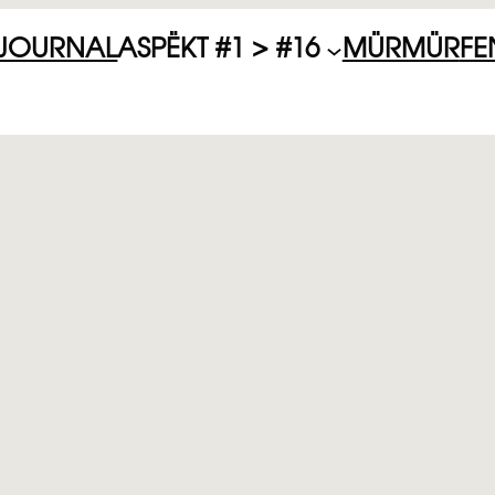
JOURNAL
ASPËKT #1 > #16
MÜRMÜR
FE