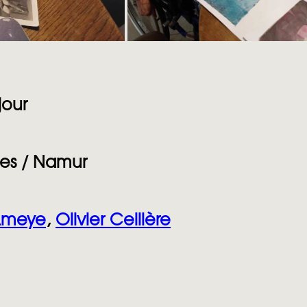
jour
nes / Namur
Ameye
,
Olivier Cellière