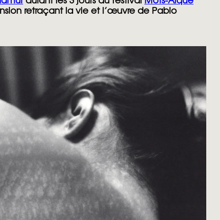
Namur
durant les 3 jours du festival
Mots-Aïque
nsion
retraçant la vie et l’œuvre de
Pablo