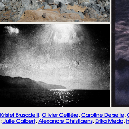
Kristel Brusadell
i
,
Olivier Cellière
,
Caroline Derselle
,
:
Julie Calbert
,
Alexandre Christiaens
,
Erika Meda
,
h