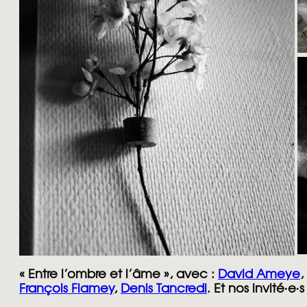
« Entre l’ombre et l’âme », avec :
David Ameye
,
François Flamey
,
Denis Tancredi
. Et nos invité∙e∙s 