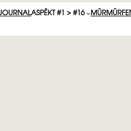
JOURNAL
ASPËKT #1 > #16
MÜRMÜR
FE