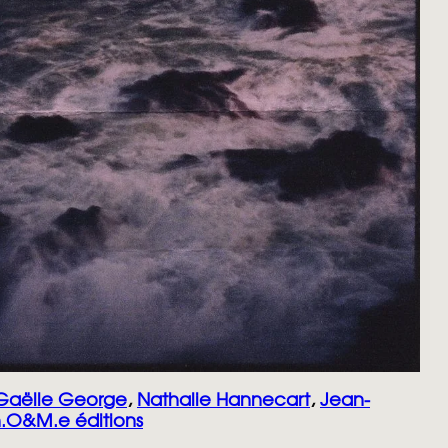
Gaëlle George
,
Nathalie Hannecart
,
Jean-
.O&M.e éditions