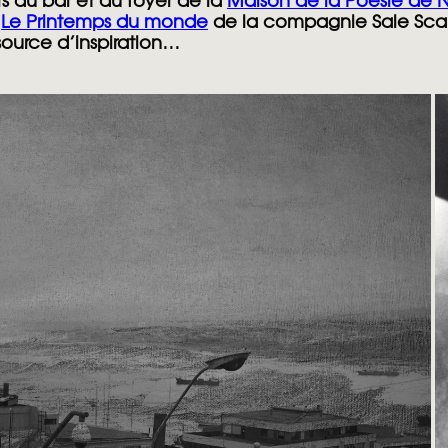
s du bar et du foyer de la
Maison de la Poésie de 
e
Le Printemps du monde
de la compagnie
Sale Sca
urce d’inspiration…