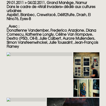
29.01.2011 > 04.02.2011, Grand Manège, Namur
Dans le cadre de «Wall Invaders» dédié aux cultures
urbaines
Aspëkt, Blanbec, Crewstacé, Délit2fuite, Drash, El
Nino76, Eyes-B
_
Avec :
Donatienne Vandember, Frederico Anzalone, Diana
Cornescu, Katherine Longly, Céline Van Rompaye,
Dextro (P50), Oli-B, Julie Calbert, Aurore Mullenders,
Simon Vansteenwinckel, Julie Toussaint, Jean-François
Flamey