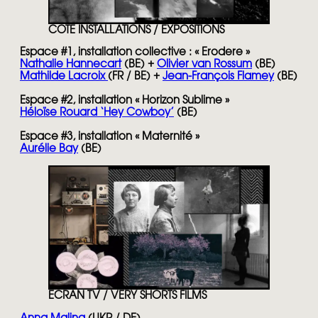
COTE INSTALLATIONS / EXPOSITIONS
Espace #1, installation collective : « Erodere »
Nathalie Hannecart
(BE) +
Olivier van Rossum
(BE)
Mathilde Lacroix
(FR / BE) +
Jean-François Flamey
(BE)
Espace #2, installation « Horizon Sublime »
Héloïse Rouard ‘Hey Cowboy’
(BE)
Espace #3, installation « Maternité »
Aurélie Bay
(BE)
ECRAN TV
/ VERY SHORTS FILMS