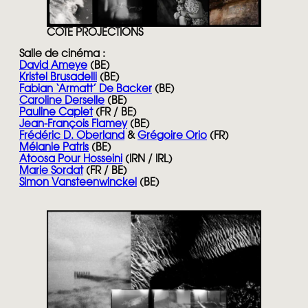
COTE PROJECTIONS
Salle de cinéma :
David Ameye
(BE)
Kristel Brusadelli
(BE)
Fabian ‘Armatt’ De Backer
(BE)
Caroline Derselle
(BE)
Pauline Caplet
(FR / BE)
Jean-François Flamey
(BE)
Frédéric D. Oberland
&
Grégoire Orio
(FR)
Mélanie Patris
(BE)
Atoosa Pour Hosseini
(IRN / IRL)
Marie Sordat
(FR / BE)
Simon Vansteenwinckel
(BE)