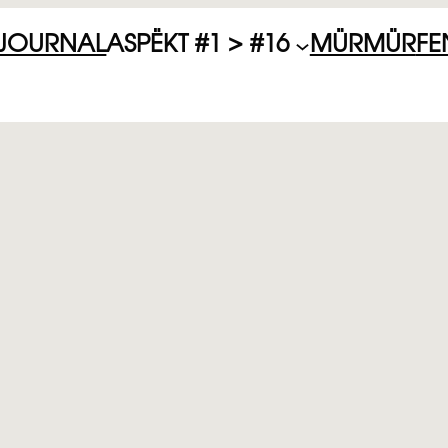
JOURNAL
ASPËKT #1 > #16
MÜRMÜR
FE