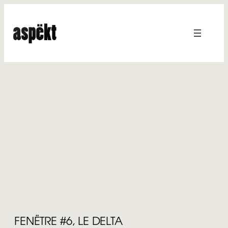
Aller
au
contenu
FENËTRE #6, LE DELTA