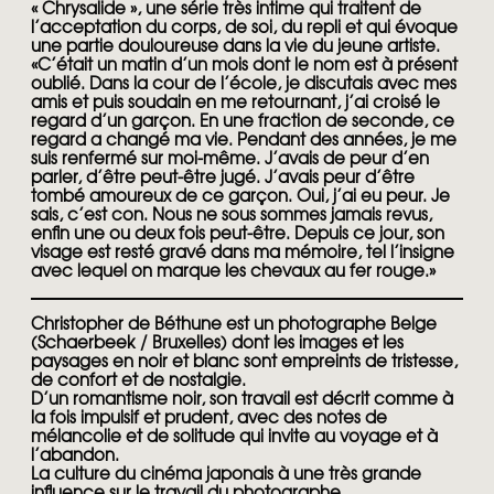
« Chrysalide », une série très intime qui traitent de
l’acceptation du corps, de soi, du repli et qui évoque
une partie douloureuse dans la vie du jeune artiste.
«C’était un matin d’un mois dont le nom est à présent
oublié. Dans la cour de l’école, je discutais avec mes
amis et puis soudain en me retournant, j’ai croisé le
regard d’un garçon. En une fraction de seconde, ce
regard a changé ma vie. Pendant des années, je me
suis renfermé sur moi-même. J’avais de peur d’en
parler, d’être peut-être jugé. J’avais peur d’être
tombé amoureux de ce garçon. Oui, j’ai eu peur. Je
sais, c’est con. Nous ne sous sommes jamais revus,
enfin une ou deux fois peut-être. Depuis ce jour, son
visage est resté gravé dans ma mémoire, tel l’insigne
avec lequel on marque les chevaux au fer rouge.»
Christopher de Béthune est un photographe Belge
(Schaerbeek / Bruxelles) dont les images et les
paysages en noir et blanc sont empreints de tristesse,
de confort et de nostalgie.
D’un romantisme noir, son travail est décrit comme à
la fois impulsif et prudent, avec des notes de
mélancolie et de solitude qui invite au voyage et à
l’abandon.
La culture du cinéma japonais à une très grande
influence sur le travail du photographe.