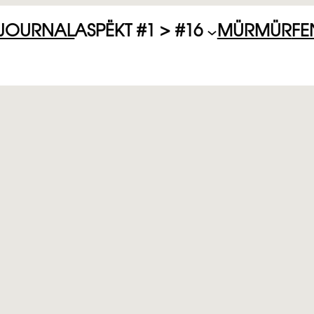
JOURNAL
ASPËKT #1 > #16
MÜRMÜR
FE