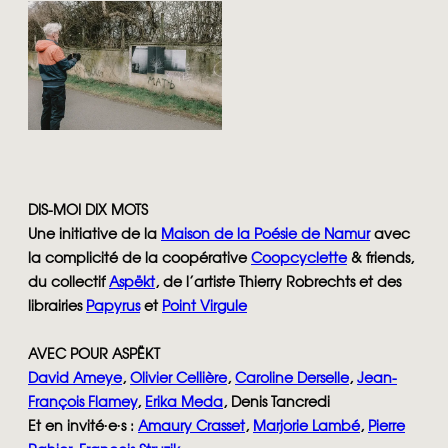
DIS-MOI DIX MOTS
Une initiative de la
Maison de la Poésie de Namur
avec
la complicité de la coopérative
Coopcyclette
& friends,
du collectif
Aspëkt
, de l’artiste Thierry Robrechts et des
librairies
Papyrus
et
Point Virgule
AVEC POUR ASPËKT
David Ameye
,
Olivier Cellière
,
Caroline Derselle
,
Jean-
François Flamey
,
Erika Meda
, Denis Tancredi
Et en invité∙e∙s :
Amaury Crasset
,
Marjorie Lambé
,
Pierre