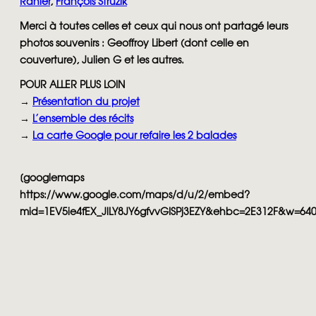
Rahier
,
François Struzik
Merci à toutes celles et ceux qui nous ont partagé leurs
photos souvenirs : Geoffroy Libert (dont celle en
couverture), Julien G et les autres.
POUR ALLER PLUS LOIN
→
Présentation du projet
→
L’ensemble des récits
→
La carte Google pour refaire les 2 balades
[googlemaps
https://www.google.com/maps/d/u/2/embed?
mid=1EV5ie4fEX_JlLY8JY6gfvvGISPj3EZY&ehbc=2E312F&w=64